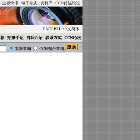
|
业界快讯
|
电子杂志
|
资料库
|
CCN传媒论坛
ENGLISH
-
中文简体
推荐
|
拍摄手记
|
自我介绍
|
联系方式
|
CCN论坛
本网查询
CCN综合查询