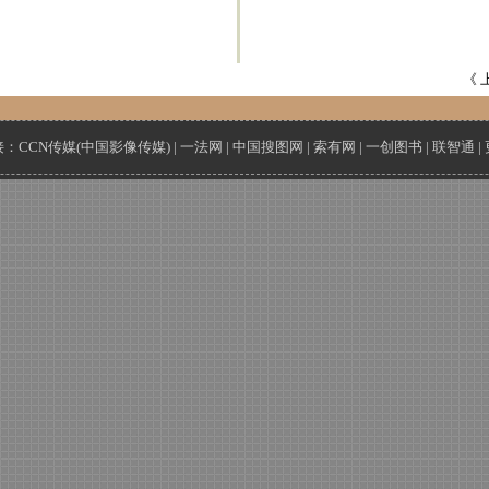
《 
接：
CCN传媒(中国影像传媒)
|
一法网
|
中国搜图网
|
索有网
|
一创图书
|
联智通
|