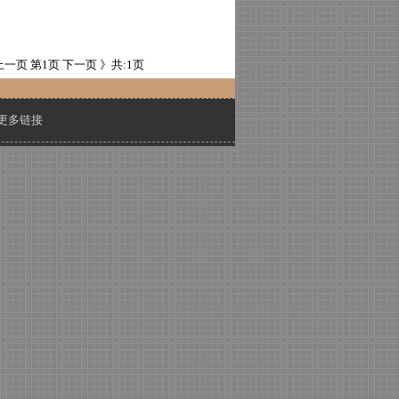
上一页
第1页
下一页 》
共:1页
更多链接