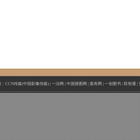
接：
CCN传媒(中国影像传媒)
|
一法网
|
中国搜图网
|
索有网
|
一创图书
|
联智通
|