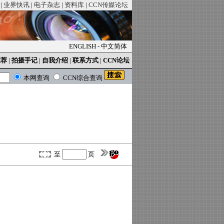
|
业界快讯
|
电子杂志
|
资料库
|
CCN传媒论坛
ENGLISH
-
中文简体
推荐
|
拍摄手记
|
自我介绍
|
联系方式
|
CCN论坛
本网查询
CCN综合查询
至
页