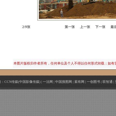
2/9张
第一张
上一张
下一张
最
本图片版权归作者所有，任何单位及个人不得以任何形式转载；如有
接：
CCN传媒(中国影像传媒)
|
一法网
|
中国搜图网
|
索有网
|
一创图书
|
联智通
|