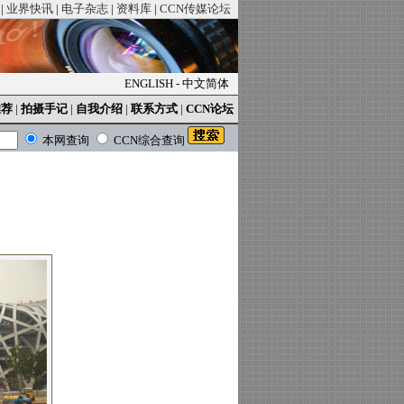
|
业界快讯
|
电子杂志
|
资料库
|
CCN传媒论坛
ENGLISH
-
中文简体
推荐
|
拍摄手记
|
自我介绍
|
联系方式
|
CCN论坛
本网查询
CCN综合查询