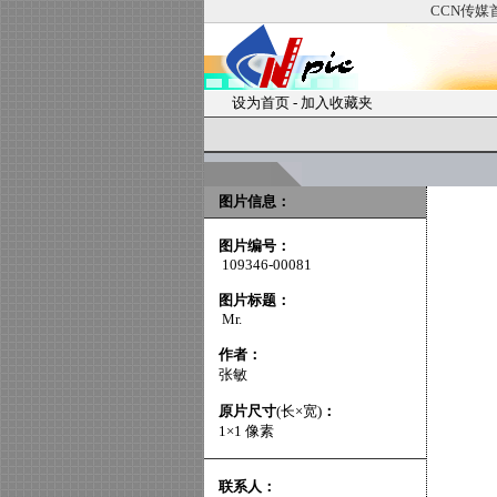
CCN传媒
设为首页
-
加入收藏夹
图片信息：
图片编号：
109346-00081
图片标题：
Mr.
作者：
张敏
原片尺寸
(长×宽)
：
1×1 像素
联系人：